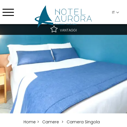
IT
VANTAGGI
Miglior tariffa garantita
Migliori condizioni di cancellazione
Upgrade gratuito secondo disponibilità
Home
Camere
Camera Singola