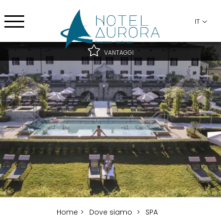
IT
VANTAGGI
Miglior tariffa garantita
Migliori condizioni di cancellazione
Upgrade gratuito secondo disponibilità
Home
Dove siamo
SPA